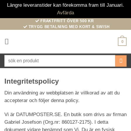
Längre leveranstider kan förekomma fram till Januari.
Avfärda
Skip
FRAKTFRITT ÖVER 500 KR
TRYGG BETALNING MED KORT & SWISH
to
content
0
Sök
efter:
Integritetspolicy
Din användning av webbplatsen är villkorad av att du
accepterar och följer denna policy.
Vi är DATUMPOSTER.SE. En butik som drivs av firman
Gabriel Josefson (Org.nr: 860127-2175). I detta
dokument vidare benämnd som Vi. Du är en fysisk