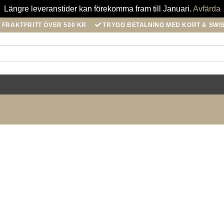
Längre leveranstider kan förekomma fram till Januari.
Avfärda
FRAKTFRITT ÖVER 500 KR
TRYGG BETALNING MED KORT & SWI