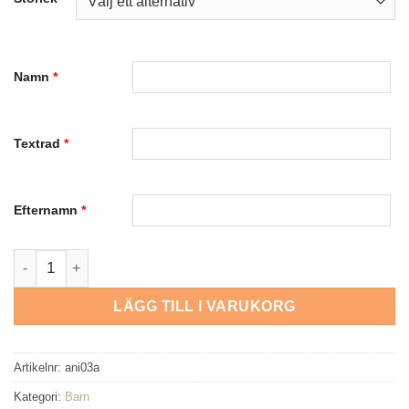
Namn
*
Textrad
*
Efternamn
*
Isbjörn mängd
LÄGG TILL I VARUKORG
Artikelnr:
ani03a
Kategori:
Barn