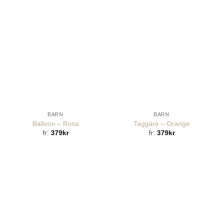
BARN
BARN
Balloon – Rosa
Taggare – Orange
fr:
379
kr
fr:
379
kr