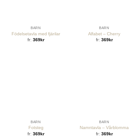
BARN
BARN
Födelsetavla med fjärilar
Alfabet – Cherry
fr:
369
kr
fr:
369
kr
BARN
BARN
Fotsteg
Namntavla – Vårblomma
fr:
369
kr
fr:
369
kr