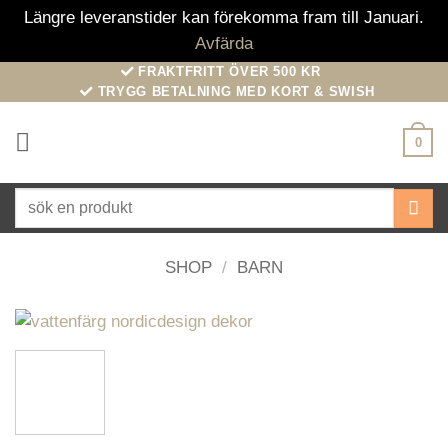
Längre leveranstider kan förekomma fram till Januari.
Avfärda
Skip
FRAKTFRITT ÖVER 500 KR
TRYGG BETALNING MED KORT & SWISH
to
content
0
Sök
efter:
SHOP
/
BARN