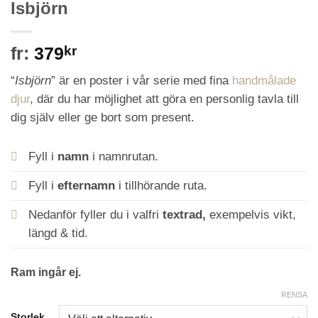
Isbjörn
fr:
379
kr
“
Isbjörn
” är en poster i vår serie med fina
handmålade
djur
, där du har möjlighet att göra en personlig tavla till
dig själv eller ge bort som present.
Fyll i
namn
i namnrutan.
Fyll i
efternamn
i tillhörande ruta.
Nedanför fyller du i valfri
textrad,
exempelvis vikt,
längd & tid.
Ram ingår ej.
RENSA
Storlek