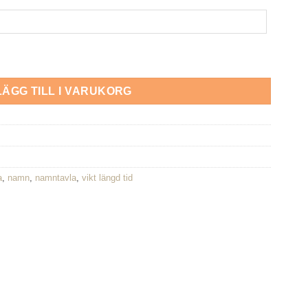
LÄGG TILL I VARUKORG
a
,
namn
,
namntavla
,
vikt längd tid