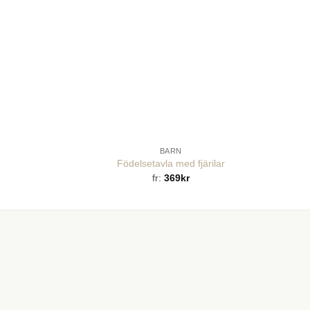
BARN
Födelsetavla med fjärilar
fr:
369
kr