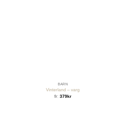
BARN
Vinterland – varg
fr:
379
kr