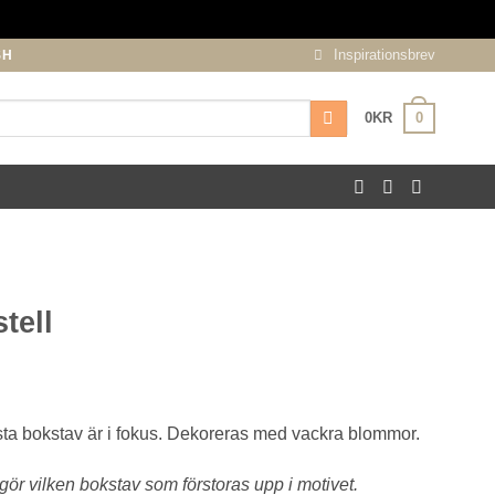
Inspirationsbrev
SH
0
0
KR
tell
sta bokstav är i fokus. Dekoreras med vackra blommor.
ör vilken bokstav som förstoras upp i motivet.