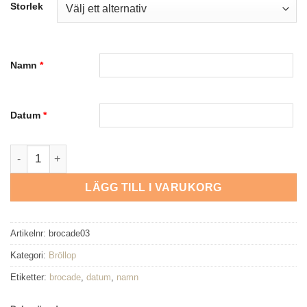
Storlek
Namn
*
Datum
*
Brocade - Bröllop mängd
LÄGG TILL I VARUKORG
Artikelnr:
brocade03
Kategori:
Bröllop
Etiketter:
brocade
,
datum
,
namn