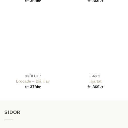
fr:
369
kr
fr:
369
kr
BRÖLLOP
BARN
Brocade – Blå Hav
Hjärtat
fr:
379
kr
fr:
369
kr
SIDOR