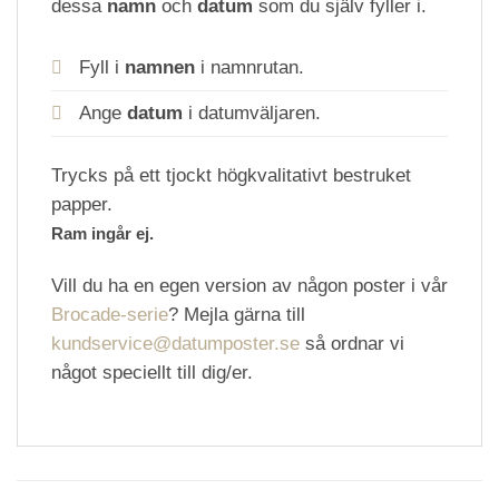
dessa
namn
och
datum
som du själv fyller i.
Fyll i
namnen
i namnrutan.
Ange
datum
i datumväljaren.
Trycks på ett tjockt högkvalitativt bestruket
papper.
Ram ingår ej.
Vill du ha en egen version av någon poster i vår
Brocade-serie
? Mejla gärna till
kundservice@datumposter.se
så ordnar vi
något speciellt till dig/er.