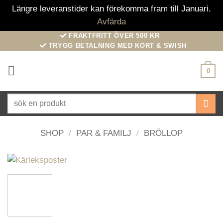
Längre leveranstider kan förekomma fram till Januari.
Avfärda
Skip
FRAKTFRITT ÖVER 500 KR
TRYGG BETALNING MED KORT & SWISH
to
content
0
Sök
efter:
SHOP
/
PAR & FAMILJ
/
BRÖLLOP