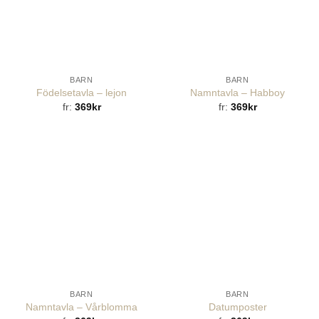
BARN
BARN
Födelsetavla – lejon
Namntavla – Habboy
fr:
369
kr
fr:
369
kr
BARN
BARN
Namntavla – Vårblomma
Datumposter