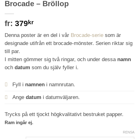
Brocade – Bröllop
fr:
379
kr
Denna poster är en del i vår
Brocade-serie
som är
designade utifrån ett brocade-mönster. Serien riktar sig
till par.
I mitten gömmer sig två ringar, och under dessa
namn
och
datum
som du själv fyller i.
Fyll i
namnen
i namnrutan.
Ange
datum
i datumväljaren.
Trycks på ett tjockt högkvalitativt bestruket papper.
Ram ingår ej.
RENSA