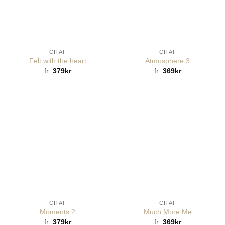
CITAT
CITAT
Felt with the heart
Atmosphere 3
fr:
379
kr
fr:
369
kr
CITAT
CITAT
Moments 2
Much More Me
fr:
379
kr
fr:
369
kr