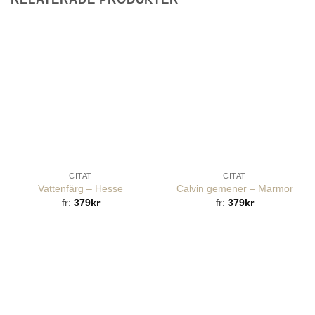
CITAT
CITAT
Vattenfärg – Hesse
Calvin gemener – Marmor
fr:
379
kr
fr:
379
kr