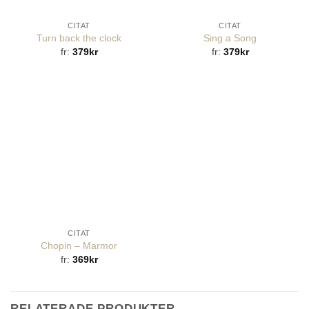
CITAT
CITAT
Turn back the clock
Sing a Song
fr:
379
kr
fr:
379
kr
CITAT
Chopin – Marmor
fr:
369
kr
RELATERADE PRODUKTER