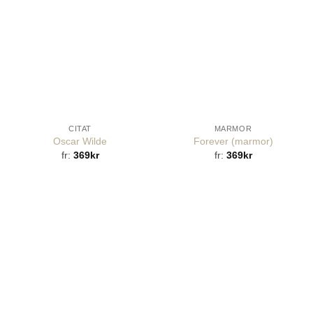
CITAT
MARMOR
Oscar Wilde
Forever (marmor)
fr:
369
kr
fr:
369
kr