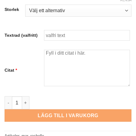
RENSA
Storlek
Textrad (valfritt)
Citat
*
Rachelle - Marmor mängd
LÄGG TILL I VARUKORG
Artikelnr:
mar_rachelle