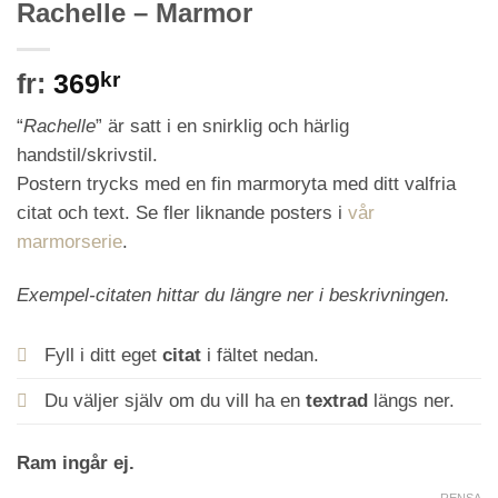
Rachelle – Marmor
fr:
369
kr
“
Rachelle
” är satt i en snirklig och härlig
handstil/skrivstil.
Postern trycks med en fin marmoryta med ditt valfria
citat och text. Se fler liknande posters i
vår
marmorserie
.
Exempel-citaten hittar du längre ner i beskrivningen.
Fyll i ditt eget
citat
i fältet nedan.
Du väljer själv om du vill ha en
textrad
längs ner.
Ram ingår ej.