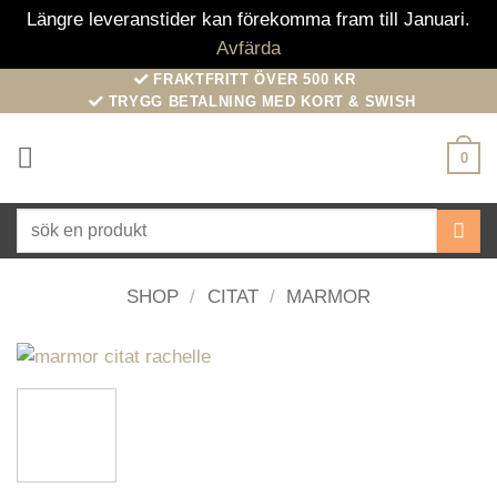
Längre leveranstider kan förekomma fram till Januari.
Avfärda
Skip
FRAKTFRITT ÖVER 500 KR
TRYGG BETALNING MED KORT & SWISH
to
content
0
Sök
efter:
SHOP
/
CITAT
/
MARMOR