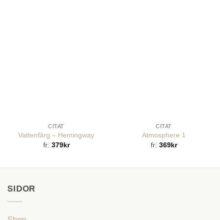
CITAT
CITAT
Vattenfärg – Hemingway
Atmosphere 1
fr:
379
kr
fr:
369
kr
SIDOR
Shop