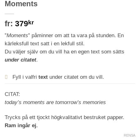
Moments
fr:
379
kr
”
Moments
” påminner om att ta vara på stunden. En
kärleksfull text satt i en lekfull stil.
Du väljer själv om du vill ha en egen text som sätts
under citatet
.
Fyll i valfri
text
under citatet om du vill.
CITAT:
today’s moments are tomorrow’s memories
Trycks på ett tjockt högkvalitativt bestruket papper.
Ram ingår ej.
RENSA