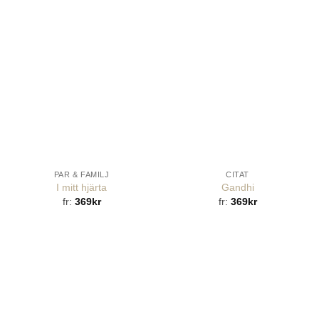
PAR & FAMILJ
CITAT
I mitt hjärta
Gandhi
fr:
369
kr
fr:
369
kr