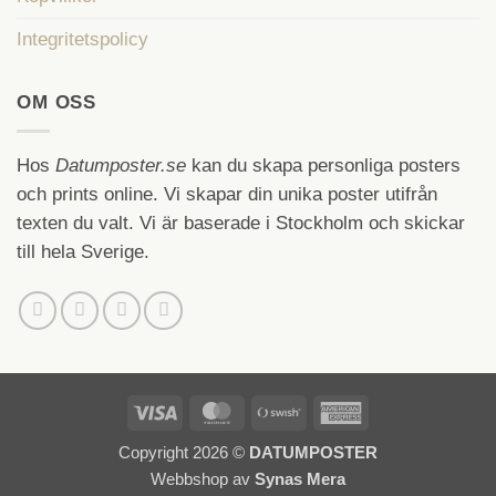
Integritetspolicy
OM OSS
Hos
Datumposter.se
kan du skapa personliga posters
och prints online. Vi skapar din unika poster utifrån
texten du valt. Vi är baserade i Stockholm och skickar
till hela Sverige.
Visa
MasterCard
Swish
American
(SE)
Express
Copyright 2026 ©
DATUMPOSTER
Webbshop av
Synas Mera