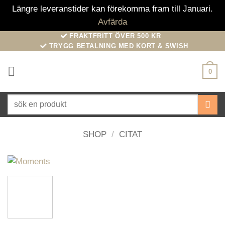
Längre leveranstider kan förekomma fram till Januari.
Avfärda
Skip
FRAKTFRITT ÖVER 500 KR
TRYGG BETALNING MED KORT & SWISH
to
content
0
Sök
efter:
SHOP
/
CITAT