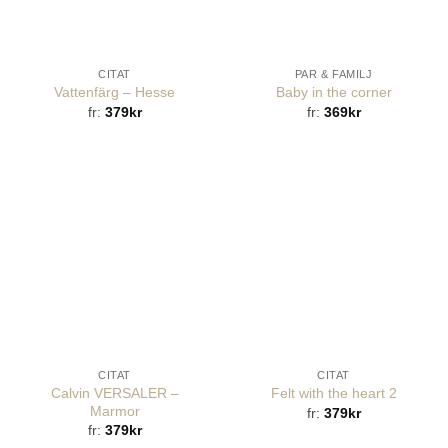
CITAT
PAR & FAMILJ
Vattenfärg – Hesse
Baby in the corner
fr:
379
kr
fr:
369
kr
CITAT
CITAT
Calvin VERSALER –
Felt with the heart 2
Marmor
fr:
379
kr
fr:
379
kr