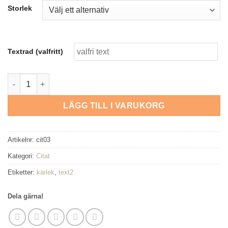
Storlek
Textrad (valfritt)
Moments mängd
LÄGG TILL I VARUKORG
Artikelnr:
cit03
Kategori:
Citat
Etiketter:
kärlek
,
text2
Dela gärna!